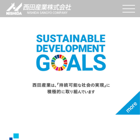
W
e
s
end
V
alue
t
o
Y
ou