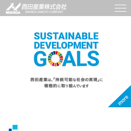
W
e
s
end
V
alue
t
o
Y
ou