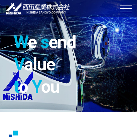
W
e
s
end
V
alue
t
o
Y
ou