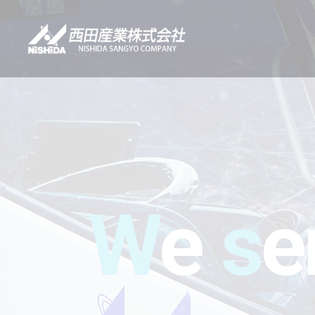
W
e
s
e