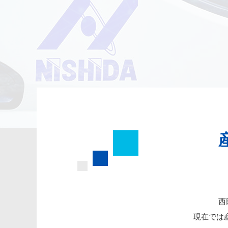
西
現在では