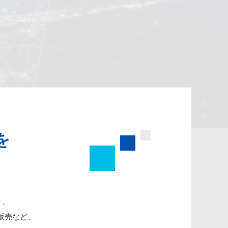
を
り、
販売など、