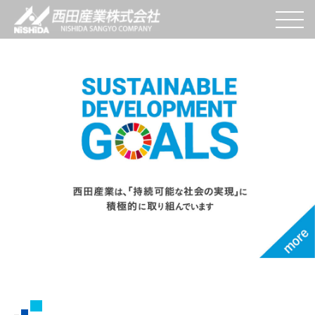
W
e
s
end
V
alue
t
o
Y
ou