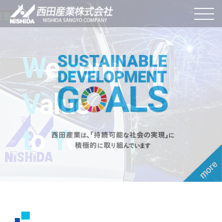
W
e
s
end
V
alue
t
o
Y
ou