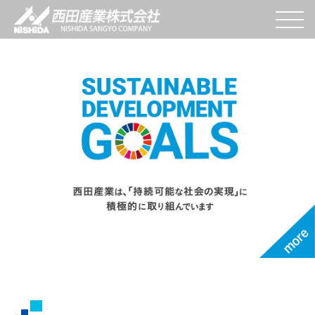
W
e
s
end
V
alue
t
o
Y
ou