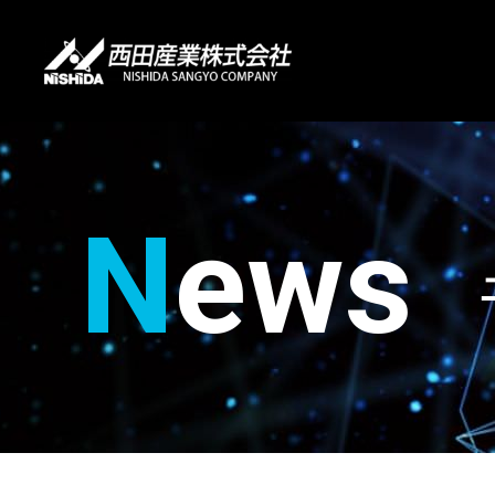
N
ews