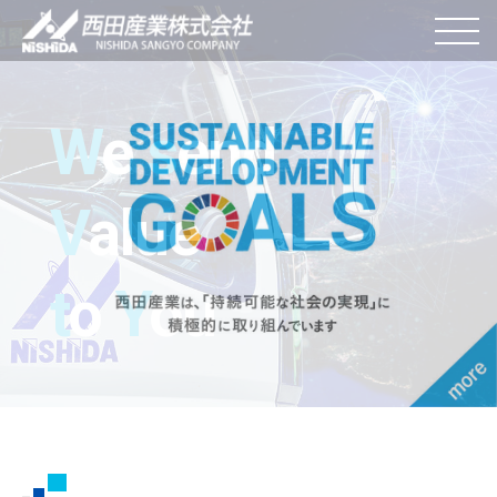
W
e
s
end
V
alue
t
o
Y
ou