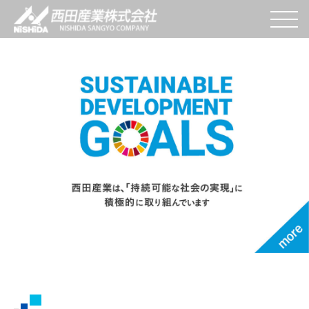
W
e
s
end
V
alue
t
o
Y
ou