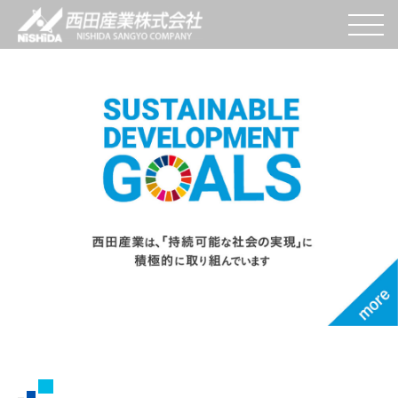
W
e
s
end
V
alue
t
o
Y
ou