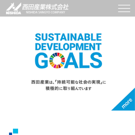
W
e
s
end
V
alue
t
o
Y
ou