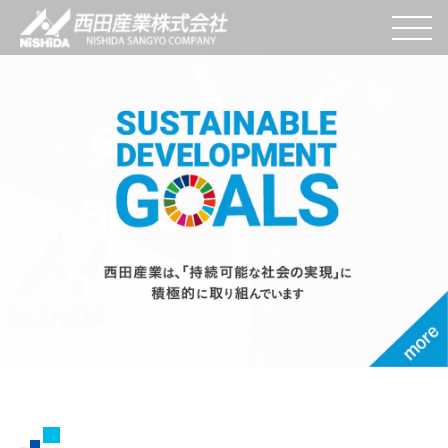
W
e
s
end
V
alue
t
o
Y
ou