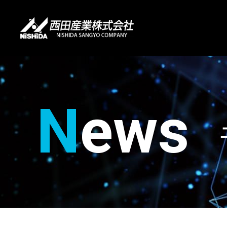
N
ews