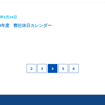
3年3月24日
23年度 弊社休日カレンダー
2
3
4
5
6