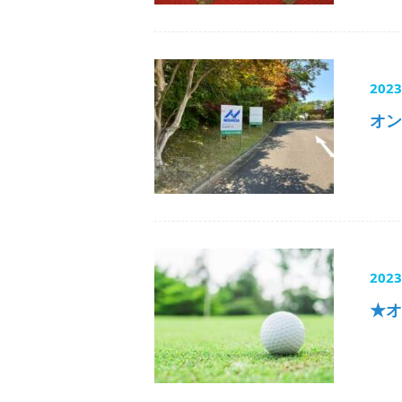
202
オン
202
★オ