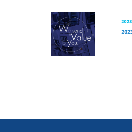
202
20