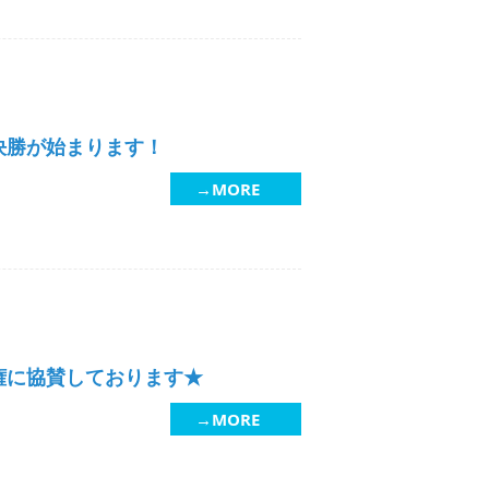
決勝が始まります！
→MORE
権に協賛しております★
→MORE